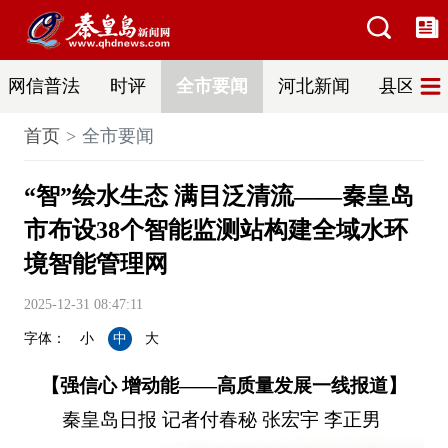
网信普法
时评
全市要闻
河北新闻
县区热
首页
全市要闻
“智”绘水生态 满目泛清流——秦皇岛
市布设38个智能监测站构建全域水环
境智能管理网
2025-12-31 08:47:11
字体：
小
中
大
【强信心 增动能——高质量发展一线报道】
秦皇岛日报 记者付春秘 张宏宇 李正男