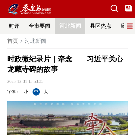
时评
全市要闻
河北新闻
县区热点
应急
首页
河北新闻
时政微纪录片｜牵念——习近平关心
龙藏寺碑的故事
2025-12-31 13:53:35
字体：
小
中
大