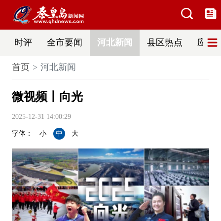
时评
全市要闻
河北新闻
县区热点
应急
首页
河北新闻
微视频丨向光
2025-12-31 14:00:29
字体：
小
中
大