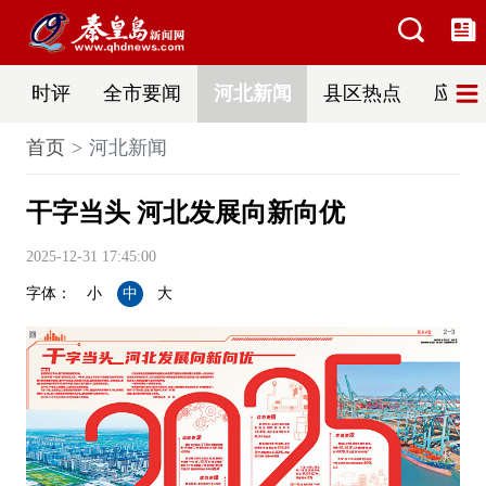
时评
全市要闻
河北新闻
县区热点
应急
首页
河北新闻
干字当头 河北发展向新向优
2025-12-31 17:45:00
字体：
小
中
大