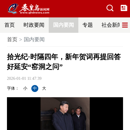
首页
时政要闻
国内要闻
专题
社会新闻
首页
国内要闻
拾光纪·时隔四年，新年贺词再提回答
好延安“窑洞之问”
2026-01-01 11:47:39
字体：
小
中
大