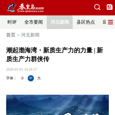
时评
全市要闻
河北新闻
县区热点
应急
首页
河北新闻
潮起渤海湾・新质生产力的力量 | 新
质生产力群侠传
2026-01-01 14:16:27
字体：
小
中
大