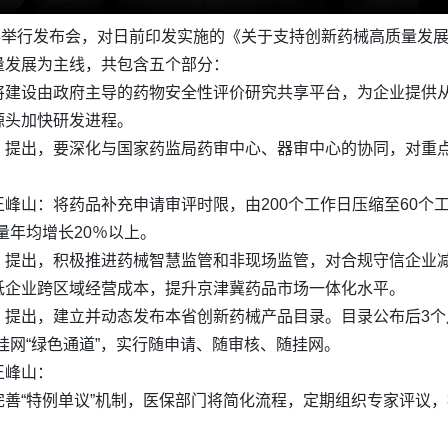
闻办举行发布会，对日前印发实施的《关于支持创新药械高质量发
量发展为主线，共包含五个部分：
将建设由政府主导的药物安全性评价研究共享平台，为企业提供
源头加快研发进程。
》提出，要深化与国家药监局药审中心、器审中心的协同，对重点
峰山：将药品补充申请审评时限，由200个工作日压缩至60个工
量年均增长20％以上。
》提出，积极推进药械智慧监管和非现场监管，对合规守信企业
低企业跨区域经营成本，提升京津冀药品市场一体化水平。
提出，建立并动态发布本省创新药械产品目录。目录公布后3个
挂网“绿色通道”，实行随申请、随审核、随挂网。
王峰山：
善“特例单议”机制，医保部门将简化流程，定期组织专家评议