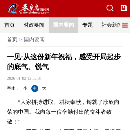
首页
时政要闻
国内要闻
专题
社会新闻
首页
国内要闻
一见·从这份新年祝福，感受开局起步
的底气、锐气
2026-01-02 12:32:01
字体：
小
中
大
“大家拼搏进取、耕耘奉献，铸就了欣欣向
荣的中国。我向每一位辛勤付出的奋斗者致
敬！”