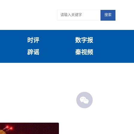
搜索
时评
数字报
辟谣
秦视频