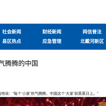
社会新闻
财经新闻
网信普法
县区热点
应急管理
北戴河新区
热气腾腾的中国
说：“每个‘小家’热气腾腾，中国这个‘大家’就蒸蒸日上。”