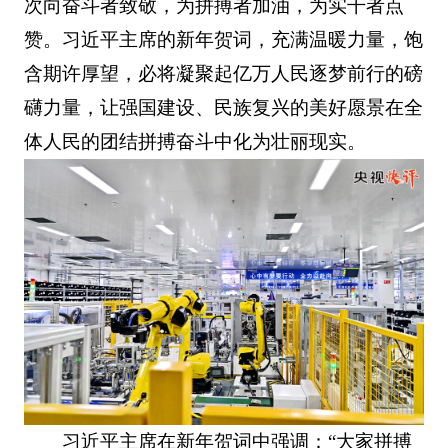
次向奋斗者致敬，为拼搏者加油，为实干者点
赞。习近平主席的新年贺词，充满温暖力量，饱
含期许厚望，必将凝聚起亿万人民逐梦前行的磅
礴力量，让强国建设、民族复兴的美好愿景在全
体人民的团结拼搏奋斗中化为壮丽现实。
习近平主席在新年贺词中强调：“大家拼搏