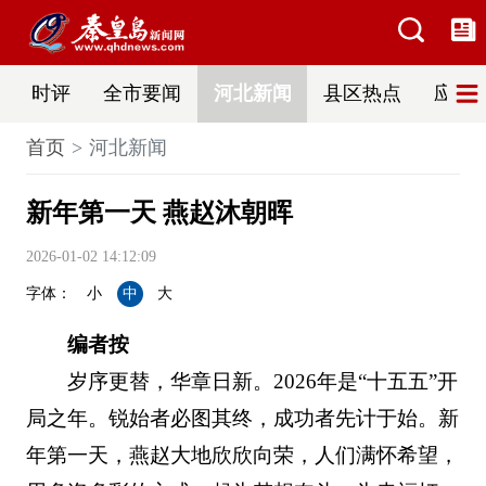
时评
全市要闻
河北新闻
县区热点
应急
首页
河北新闻
新年第一天 燕赵沐朝晖
2026-01-02 14:12:09
字体：
小
中
大
编者按
岁序更替，华章日新。2026年是“十五五”开
局之年。锐始者必图其终，成功者先计于始。新
年第一天，燕赵大地欣欣向荣，人们满怀希望，