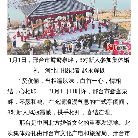
1月1日，邢台市鸳鸯泉畔，8对新人参加集体婚
礼。河北日报记者 赵永辉摄
“贤伉俪，当相濡以沫，白首一心，情相
结，心相印……”1月1日11时许，邢台市鸳鸯泉
畔，琴瑟和鸣。在充满浪漫气息的中式亭阁间，
8对新人凤冠霞帔，拱手相拜，喜结连理。
邢台是中国北方婚俗文化的重要发源地。此
次集体婚礼由邢台市文化广电和旅游局、邢台市