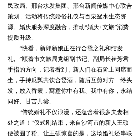
民政局、邢台水发集团、邢台新闻传媒中心联合
策划。活动将传统婚俗礼仪与百泉鸳水生态资
源、婚庆服务深度融合，推动“婚庆+文旅”消费
提质升级。
“快看，新郎新娘正在行合卺之礼和结发
礼。”顺着市文旅局党组副书记、副局长崔芳君
手指的方向，记者看到，新人们在石阶上同席而
坐，手持瓜瓢共饮合卺酒，随后互剪对方一绺头
发，放入香囊，寓意你中有我、我中有你，永结
同好、甘苦共尝。
“传统婚礼不仅浪漫，还蕴含着很多夫妻相
处之道！”仪式刚结束，来自沙河市的新人王硕
便被圈了粉。让王硕惊喜的是，这场婚礼还串联