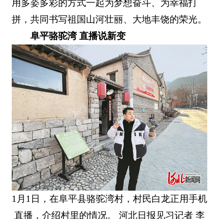
用多姿多彩的方式一起为梦想奋斗、为幸福打
拼，共同书写祖国山河壮丽、大地丰饶的荣光。
阜平骆驼湾 直播说新变
1月1日，在阜平县骆驼湾村，村民白龙正用手机
直播，介绍村里的情况。 河北日报见习记者 李