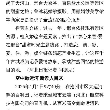
起了天河山、邢台大峡谷、百泉鸳水公园等景区
的甜蜜之旅；鲁冰花婚纱摄影、周囍婚纱美学馆
等商家更是提供了全流程的贴心服务。
崔芳君介绍，过去一年，邢台依托现有景区
资源，植入婚恋主题元素，推出了“泉心泉意·爱
在邢台”甜蜜时光主题线路，打造恋、购、影、
宴、住、游、娱全链条婚恋产业生态，让这座千
年古城成为记录爱情故事、承载甜蜜回忆的旅游
目的地。（河北日报记者 闫德见）
空中瞰运河 新景入目来
2026年1月1日9时40分，在沧州市区大运河
畔的百狮园，记者乘坐城市云端（河北）航空科
技有限公司的直升机，从百米高空俯瞰运河风