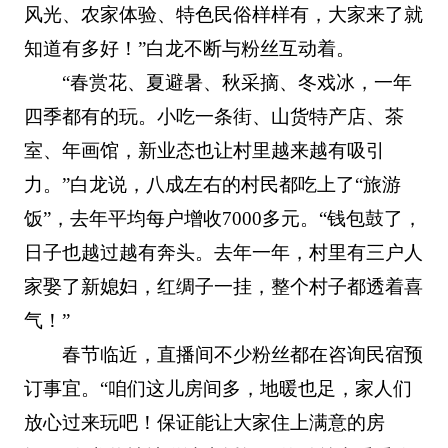
风光、农家体验、特色民俗样样有，大家来了就
知道有多好！”白龙不断与粉丝互动着。
“春赏花、夏避暑、秋采摘、冬戏冰，一年
四季都有的玩。小吃一条街、山货特产店、茶
室、年画馆，新业态也让村里越来越有吸引
力。”白龙说，八成左右的村民都吃上了“旅游
饭”，去年平均每户增收7000多元。“钱包鼓了，
日子也越过越有奔头。去年一年，村里有三户人
家娶了新媳妇，红绸子一挂，整个村子都透着喜
气！”
春节临近，直播间不少粉丝都在咨询民宿预
订事宜。“咱们这儿房间多，地暖也足，家人们
放心过来玩吧！保证能让大家住上满意的房