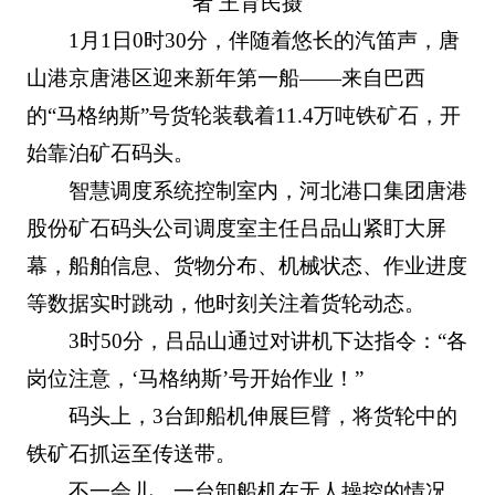
者 王育民摄
1月1日0时30分，伴随着悠长的汽笛声，唐
山港京唐港区迎来新年第一船——来自巴西
的“马格纳斯”号货轮装载着11.4万吨铁矿石，开
始靠泊矿石码头。
智慧调度系统控制室内，河北港口集团唐港
股份矿石码头公司调度室主任吕品山紧盯大屏
幕，船舶信息、货物分布、机械状态、作业进度
等数据实时跳动，他时刻关注着货轮动态。
3时50分，吕品山通过对讲机下达指令：“各
岗位注意，‘马格纳斯’号开始作业！”
码头上，3台卸船机伸展巨臂，将货轮中的
铁矿石抓运至传送带。
不一会儿，一台卸船机在无人操控的情况