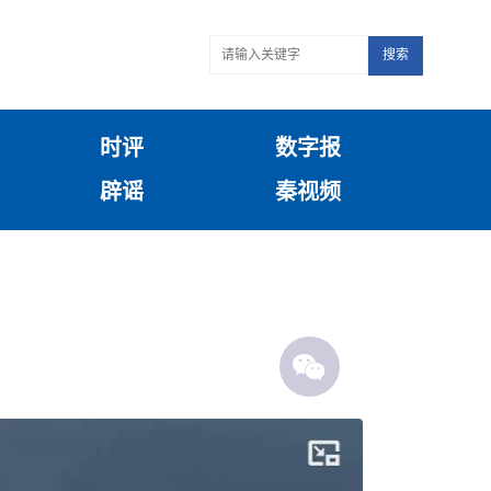
搜索
时评
数字报
辟谣
秦视频