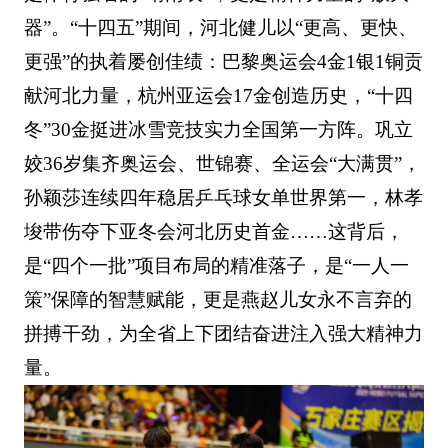
器”。“十四五”期间，河北健儿以“更高、更快、
更强”的执着屡创佳绩：巴黎奥运会4金1银1铜贡
献河北力量，杭州亚运会17金创造历史，“十四
冬”30金挺进冰雪竞技实力全国第一方阵。巩立
姣36岁集齐奥运会、世锦赛、全运会“大满贯”，
孙颖莎连续四年稳居乒乓球女单世界第一，林孝
埈带伤夺下亚冬会河北历史首金……这背后，
是“四个一批”项目布局的精准落子，是“一人一
策”保障的智慧赋能，更是燕赵儿女永不言弃的
拼搏干劲，为全省上下团结奋进注入强大精神力
量。