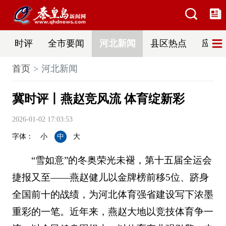
时评
全市要闻
河北新闻
县区热点
应急
首页
河北新闻
冀时评丨燕赵竞风流 体育绽新彩
2026-01-02 17:03:53
字体：
小
中
大
“雪如意”的冬奥荣光未褪，第十五届全运会
捷报又至——燕赵健儿以金牌榜前移5位、跻身
全国前十的战绩，为河北体育强省建设写下浓墨
重彩的一笔。近年来，燕赵大地以竞技体育争一