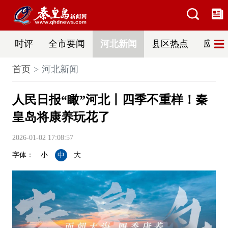
时评
全市要闻
河北新闻
县区热点
应急
首页
河北新闻
人民日报“瞰”河北丨四季不重样！秦
皇岛将康养玩花了
2026-01-02 17:08:57
字体：
小
中
大