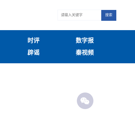
搜索
时评
数字报
辟谣
秦视频