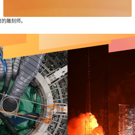
煌的雕刻师。
。