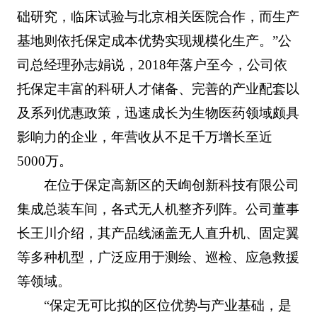
础研究，临床试验与北京相关医院合作，而生产
基地则依托保定成本优势实现规模化生产。”公
司总经理孙志娟说，2018年落户至今，公司依
托保定丰富的科研人才储备、完善的产业配套以
及系列优惠政策，迅速成长为生物医药领域颇具
影响力的企业，年营收从不足千万增长至近
5000万。
在位于保定高新区的天峋创新科技有限公司
集成总装车间，各式无人机整齐列阵。公司董事
长王川介绍，其产品线涵盖无人直升机、固定翼
等多种机型，广泛应用于测绘、巡检、应急救援
等领域。
“保定无可比拟的区位优势与产业基础，是