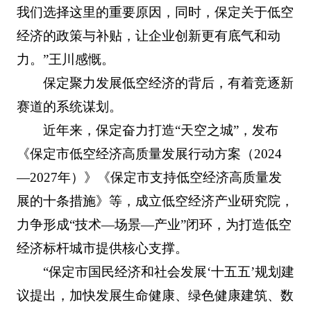
我们选择这里的重要原因，同时，保定关于低空
经济的政策与补贴，让企业创新更有底气和动
力。”王川感慨。
保定聚力发展低空经济的背后，有着竞逐新
赛道的系统谋划。
近年来，保定奋力打造“天空之城”，发布
《保定市低空经济高质量发展行动方案（2024
—2027年）》《保定市支持低空经济高质量发
展的十条措施》等，成立低空经济产业研究院，
力争形成“技术—场景—产业”闭环，为打造低空
经济标杆城市提供核心支撑。
“保定市国民经济和社会发展‘十五五’规划建
议提出，加快发展生命健康、绿色健康建筑、数