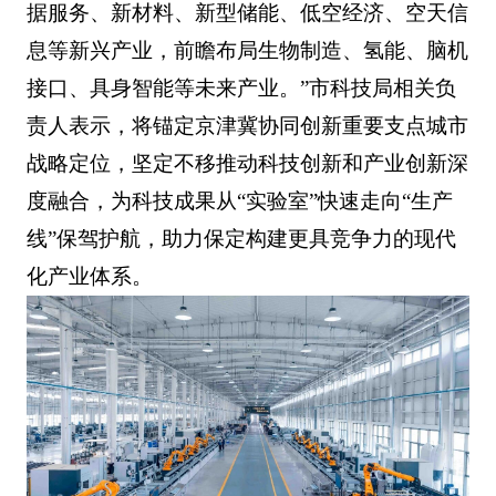
据服务、新材料、新型储能、低空经济、空天信
息等新兴产业，前瞻布局生物制造、氢能、脑机
接口、具身智能等未来产业。”市科技局相关负
责人表示，将锚定京津冀协同创新重要支点城市
战略定位，坚定不移推动科技创新和产业创新深
度融合，为科技成果从“实验室”快速走向“生产
线”保驾护航，助力保定构建更具竞争力的现代
化产业体系。