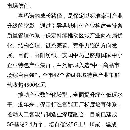
市场信任。
喜玛诺的成长路径，是保定以标准牵引产业
升级的缩影。通过引导县域特色产业构建全链条
质量管理体系，保定持续推动区域产业向布局优
化、结构合理、链条完善、竞争力强的方向发
展。目前，高阳纺织、安国中药已跻身国家中小
企业特色产业集群，白沟新城入选“中国商品市
场综合百强”，全市42个省级县域特色产业集群
营收超4500亿元。
推动产业数智化转型，全面提升绿色低碳水
平。近年来，保定打造智能工厂梯度培育体系，
推动人工智能与制造业深度融合。目前已建成
5G基站2.4万个，培育省级5G工厂10家，建成