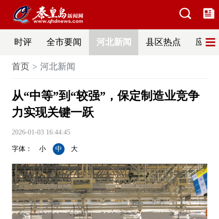
时评
全市要闻
河北新闻
县区热点
应急
首页
河北新闻
从“中等”到“较强”，保定制造业竞争
力实现关键一跃
2026-01-03 16:44:45
字体：
小
中
大