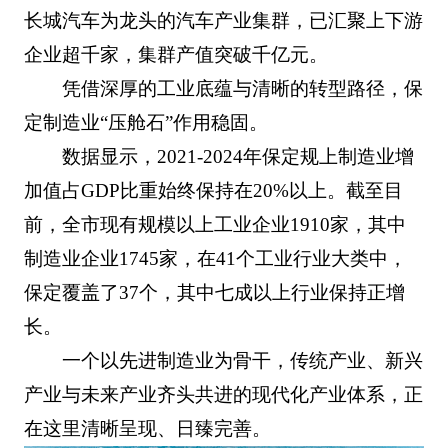
长城汽车为龙头的汽车产业集群，已汇聚上下游
企业超千家，集群产值突破千亿元。
凭借深厚的工业底蕴与清晰的转型路径，保
定制造业“压舱石”作用稳固。
数据显示，2021-2024年保定规上制造业增
加值占GDP比重始终保持在20%以上。截至目
前，全市现有规模以上工业企业1910家，其中
制造业企业1745家，在41个工业行业大类中，
保定覆盖了37个，其中七成以上行业保持正增
长。
一个以先进制造业为骨干，传统产业、新兴
产业与未来产业齐头共进的现代化产业体系，正
在这里清晰呈现、日臻完善。