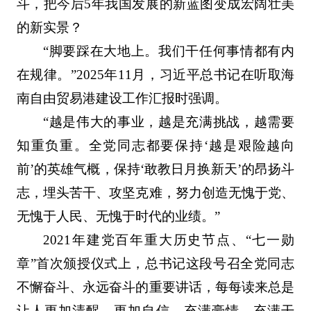
斗，把今后5年我国发展的新蓝图变成宏阔壮美
的新实景？
“脚要踩在大地上。我们干任何事情都有内
在规律。”2025年11月，习近平总书记在听取海
南自由贸易港建设工作汇报时强调。
“越是伟大的事业，越是充满挑战，越需要
知重负重。全党同志都要保持‘越是艰险越向
前’的英雄气概，保持‘敢教日月换新天’的昂扬斗
志，埋头苦干、攻坚克难，努力创造无愧于党、
无愧于人民、无愧于时代的业绩。”
2021年建党百年重大历史节点、“七一勋
章”首次颁授仪式上，总书记这段号召全党同志
不懈奋斗、永远奋斗的重要讲话，每每读来总是
让人更加清醒、更加自信，充满豪情、充满干