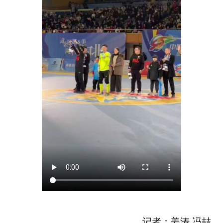
记者：姜涛 冯喆