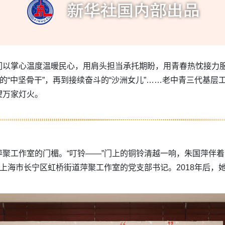
们以掌心温度温暖民心，用肩头担当承托期盼，用青春热忱接力
区的“中坚骨干”，再到接续奋斗的“沙洲女儿”……老中青三代基
望万家灯火。
聚工作室的门楣。“叮铃——”门上的铜铃清越一响，朱国萍伴
是上海市长宁区虹桥街道萍聚工作室的党支部书记。2018年后，