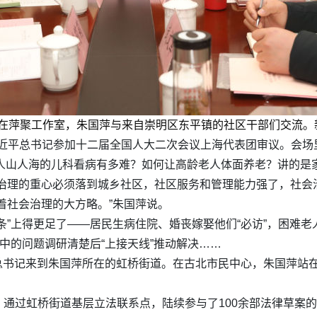
日，在萍聚工作室，朱国萍与来自崇明区东平镇的社区干部们交流。
，习近平总书记参加十二届全国人大二次会议上海代表团审议。会
到人山人海的儿科看病有多难？如何让高龄老人体面养老？讲的是
治理的重心必须落到城乡社区，社区服务和管理能力强了，社会
着社会治理的大方略。”朱国萍说。
条”上得更足了——居民生病住院、婚丧嫁娶他们“必访”，困难老
中的问题调研清楚后“上接天线”推动解决……
近平总书记来到朱国萍所在的虹桥街道。在古北市民中心，朱国萍站
通过虹桥街道基层立法联系点，陆续参与了100余部法律草案的