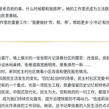
是老百姓的事，什么时候都和我搭界”。她的工作室还成为立法
的民意基础。
作室的重要工作：“我要做好‘传、帮、带’，帮助更多‘小书记’
会客厅，墙上展示的一张张照片记录着社区的蝶变：改造前，房龄
新设休闲桌椅，街巷道路宽敞明亮，景象焕然一新……
考察时，来到民主村社区察看小区改造和便民服务情况。
和居民生活发生的变化。”回忆起当时的场景，民主村社区党委
更新的一个重点，也是一项民生工程，既要保留历史记忆和特色
居民说，中国式现代化，民生为大。党和政府的一切工作，都是
，成为我们持续优化服务、提升治理效能的不竭动力。”伍成莉说
嘱托化作具体的工作目标。她说，总书记牵挂着的人民生活的点