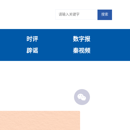
搜索
时评
数字报
辟谣
秦视频