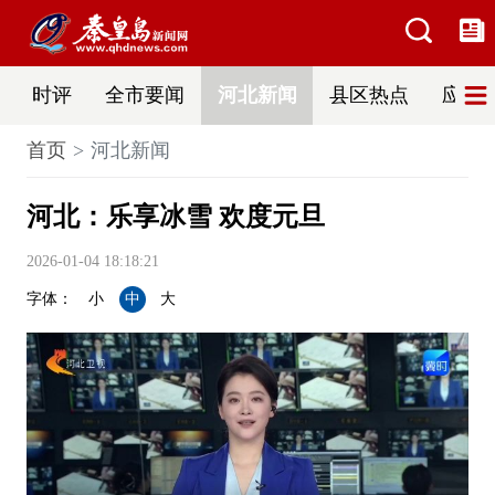
时评
全市要闻
河北新闻
县区热点
应急
首页
河北新闻
河北：乐享冰雪 欢度元旦
2026-01-04 18:18:21
字体：
小
中
大