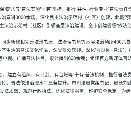
保障“八五”普法实施“十有”举措，推行“共性+行业专业”普法
治宣讲3000余场。深化民主法治示范村（社区）创建，北戴河
民主法治示范村（社区）引领基层法治建设。全市创建省级“依法治
同步新建和完善法治书屋、法治读书角等基层法治场所400余处
生活的普法文化作品，深受群众欢迎。深化“互联网+普法”，打造
”等电视、广播普法栏目，累计播出600余期；组建官方新媒体普
规划，建立有组织、有计划、有台账等“十有”普法机制，推行普法责
宣传，普法依法治理水平显著提升。市司法局党组书记、局长刘
升立法质效、规范行政执法、优化法律服务、维护安全稳定，为