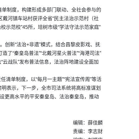
责任清单制度，构建形成多部门联动、全社会参与的
区戴河镇车站村获评全省“民主法治示范村（社
校示范校”45所，培树市级“学法守法示范家庭”
。创新“法治+非遗”模式，结合昌黎皮影戏、抚
了“秦皇岛普法”“北戴河星火普法”“海港司法”
法“云战队”发布普法信息，法治阵地建设全面加
任清单制度，以“每月一主题”“宪法宣传周”等活
建明表示，下一步，全市司法系统将高标准谋划
建设更高水平的平安秦皇岛、法治秦皇岛，推动
编辑：薛佳麟
责编：李志财