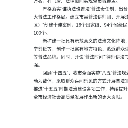
万名，村（居）法律顾问实现全市域覆盖。
严格落实“谁执法谁普法”普法责任制，出台
大普法工作格局。建立市县普法讲师团，开展法
区）”创建十佳案例，16个国家级、94个省级
100个。
新扩建一批具有示范意义的法治文化阵地，
宁剪纸等，创作一批富有地方特色、贴近群众生产
等普法品牌。同时，开设“普法时间”“律师讲法
强。
回顾“十四五”，我市全面实施“八五”普法
动为载体，采取群众喜闻乐见的方式开展普法
推进“十五五”时期法治建设各项工作，持续提
全市经济社会高质量发展作出新的更大贡献。