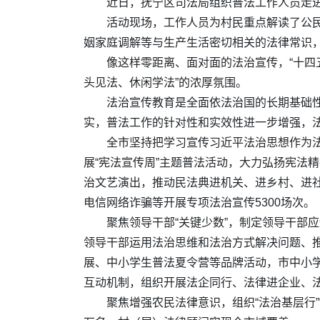
近日，抚宁区司法局组织普法工作人员走
活动现场，工作人员为村民重点解读了公
姻家庭调解等与生产生活密切相关的法律常识
像这样零距离、面对面的法治宣传，“十四
头见法、休闲学法”的浓厚氛围。
法治宣传教育是全面依法治国的长期基础性
实，普法工作的针对性和实效性进一步增强，
全市坚持把学习宣传习近平法治思想作为
展“宪法宣传周”主题普法活动，大力弘扬宪法
治文艺演出，推动民法典进机关、进乡村、进
电信网络诈骗等开展专项法治宣传5300场次。
聚焦领导干部“关键少数”，制定领导干部
领导干部运用法治思维和法治方式解决问题、推
展、中小学生普法夏令营等品牌活动，市中小学校
互动机制，组织开展法企同行、法律进企业、
聚焦增强农民法律意识，组织“法治基层行”