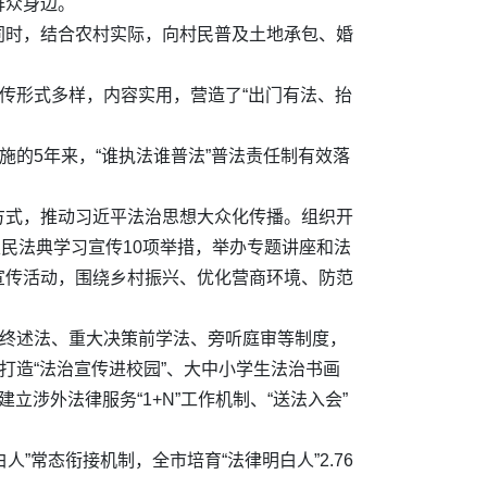
群众身边。
同时，结合农村实际，向村民普及土地承包、婚
传形式多样，内容实用，营造了“出门有法、抬
施的5年来，“谁执法谁普法”普法责任制有效落
方式，推动习近平法治思想大众化传播。组织开
定民法典学习宣传10项举措，举办专题讲座和法
宣传活动，围绕乡村振兴、优化营商环境、防范
年终述法、重大决策前学法、旁听庭审等制度，
打造“法治宣传进校园”、大中小学生法治书画
涉外法律服务“1+N”工作机制、“送法入会”
”常态衔接机制，全市培育“法律明白人”2.76