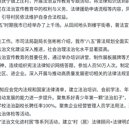
进抚宁镇上庄村，开展法治宣传教育专题活动，将法律知识送到
民在法治宣传教育中的权利与义务、法律援助申请流程等内容，
，引导村民依法维护自身合法权益。
五”时期我市已经举办了上千场。从田间地头到楼宇街巷，普法宣
工作。市司法局副局长张彬彬介绍，我市“八五”普法规划全面实
法治文化建设深入推进，社会治理法治化水平显著提高。
法治宣传教育的首要任务，通过举办培训讲堂、制作展板展牌等
精神，连续组织宪法法律知识网络答题，参加人员50万人次。制
社区、进企业。深入开展与推动高质量发展密切相关的法律法规
应知应会党内法规和国家法律清单，建立法治培训、会前学法、
动发展的能力进一步提升。聚焦系好青少年第一颗“法治扣子”，
法治副校长聘任率100%。聚焦企业经营管理人员学法用法，建立
法治体检等活动。
“法治文化进村居”等系列活动，建立“村（居）法律顾问+法律明白人