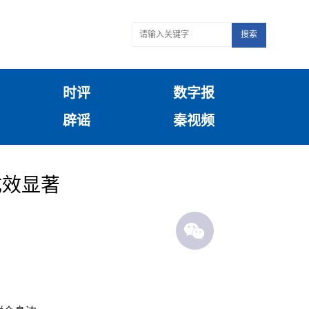
搜索
时评
数字报
辟谣
秦视频
成效显著