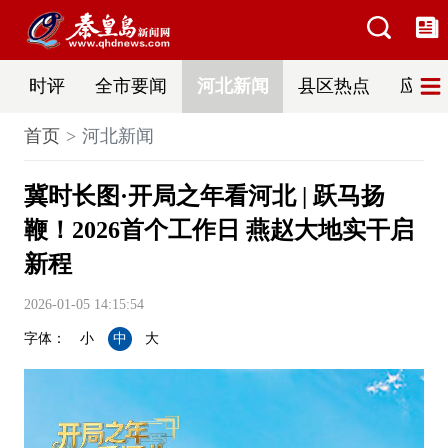
时评
全市要闻
河北新闻
县区热点
应急
首页
河北新闻
冀时长图·开局之年看河北 | 跃马扬
鞭！2026首个工作日 燕赵大地实干启
新程
2026-01-05 14:15:54
字体：
小
中
大