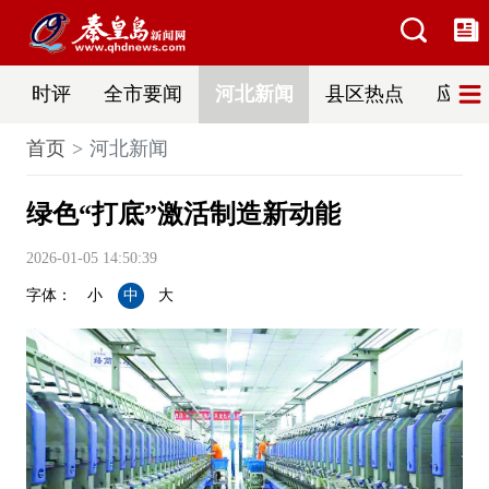
时评
全市要闻
河北新闻
县区热点
应急
首页
河北新闻
绿色“打底”激活制造新动能
2026-01-05 14:50:39
字体：
小
中
大