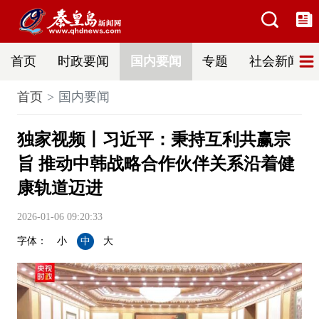
首页
时政要闻
国内要闻
专题
社会新闻
首页
国内要闻
独家视频丨习近平：秉持互利共赢宗
旨 推动中韩战略合作伙伴关系沿着健
康轨道迈进
2026-01-06 09:20:33
字体：
小
中
大