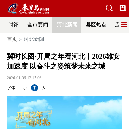
时评
全市要闻
河北新闻
县区热点
应急
首页
河北新闻
冀时长图·开局之年看河北丨2026雄安
加速度 以奋斗之姿筑梦未来之城
2026-01-06 12:17:06
字体：
小
中
大