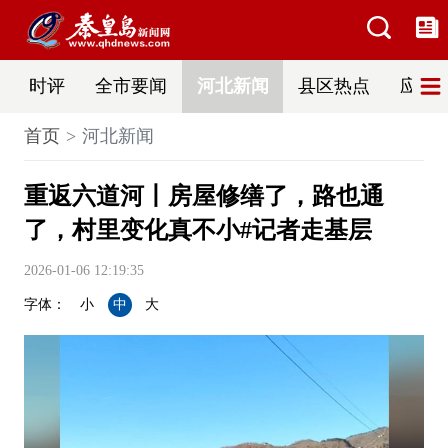
时评
全市要闻
河北新闻
县区热点
应急
首页
河北新闻
重返六道河丨房屋修缮了，路也通
了，村里变化真不小#记者走基层
2026-01-06 12:19:35
字体：
小
中
大