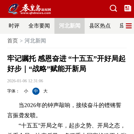
时评
全市要闻
河北新闻
县区热点
应急
首页
河北新闻
牢记嘱托 感恩奋进 “十五五”开好局起
好步｜“战略”赋能开新局
2026-01-06 12:31:06
字体：
小
中
大
当2026年的钟声敲响，接续奋斗的铿锵誓
言振聋发聩。
“十五五”开局之年，起步之势、开局之态，