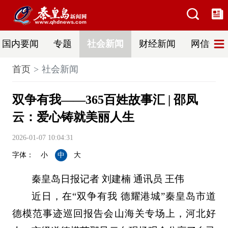
国内要闻
专题
社会新闻
财经新闻
网信普法
首页
社会新闻
双争有我——365百姓故事汇 | 邵凤
云：爱心铸就美丽人生
2026-01-07 10:04:31
字体：
小
中
大
秦皇岛日报记者 刘建楠 通讯员 王伟
近日，在“双争有我 德耀港城”秦皇岛市道
德模范事迹巡回报告会山海关专场上，河北好