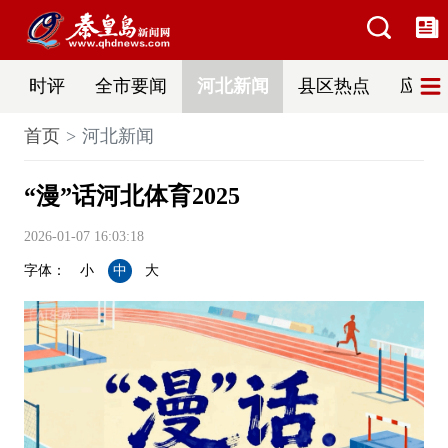
时评
全市要闻
河北新闻
县区热点
应急
首页
河北新闻
“漫”话河北体育2025
2026-01-07 16:03:18
字体：
小
中
大