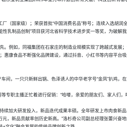
能工厂（国家级）；荣获首批“中国消费名品”称号；连续入选胡
能性乳制品创制”项目获河北省科学技术进步奖一等奖，为破解
争先。例如，同福集团在石家庄的制造业规模实现了跨越式发展
界；惠康食品不断强化品牌建设，通过抖音、小红书等内容平台
车间，一只只新鲜出锅、色泽诱人的中华老字号“金凤”扒鸡，
丽等专职主播正忙着进行促销：“哈喽，亲爱的朋友们、家人们，
向，持续加大研发投入，新品迭代成果丰硕。全年研发上市肉食新品
0万元，新品贡献率创历史新高。”洛杉奇公司副总经理张蕾兴奋
技+文化”融合发展的传统品牌创新之路。