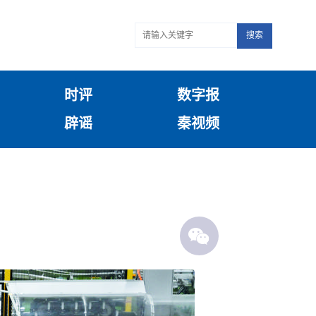
搜索
时评
数字报
辟谣
秦视频