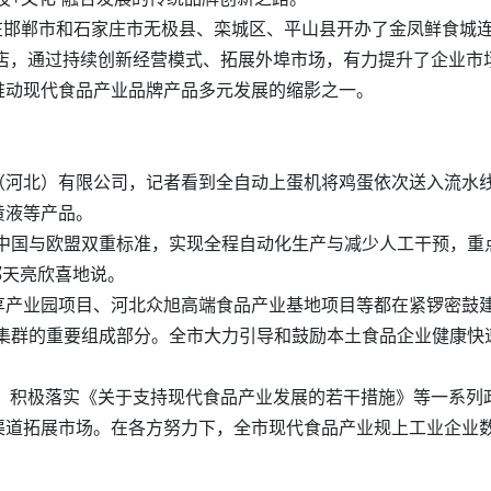
牌，在邯郸市和石家庄市无极县、栾城区、平山县开办了金凤鲜食
合店，通过持续创新经营模式、拓展外埠市场，有力提升了企业市
推动现代食品产业品牌产品多元发展的缩影之一。
（河北）有限公司，记者看到全自动上蛋机将鸡蛋依次送入流水
黄液等产品。
循中国与欧盟双重标准，实现全程自动化生产与减少人工干预，重
郑天亮欣喜地说。
享产业园项目、河北众旭高端食品产业基地项目等都在紧锣密鼓
集群的重要组成部分。全市大力引导和鼓励本土食品企业健康快速
区）积极落实《关于支持现代食品产业发展的若干措施》等一系
拓展市场。在各方努力下，全市现代食品产业规上工业企业数量已