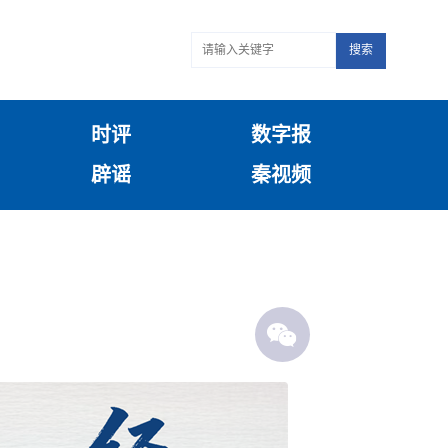
搜索
时评
数字报
辟谣
秦视频