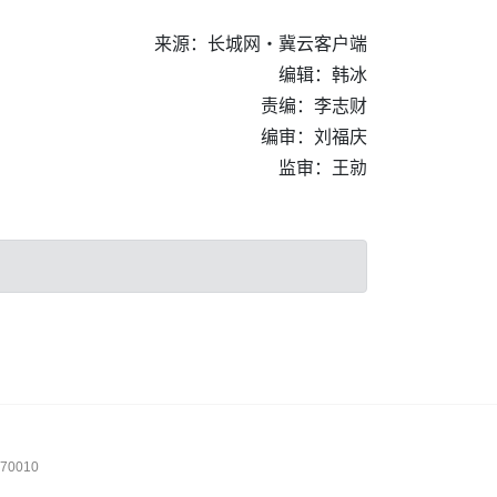
来源：长城网・冀云客户端
编辑：韩冰
责编：李志财
编审：刘福庆
监审：王勍
0010