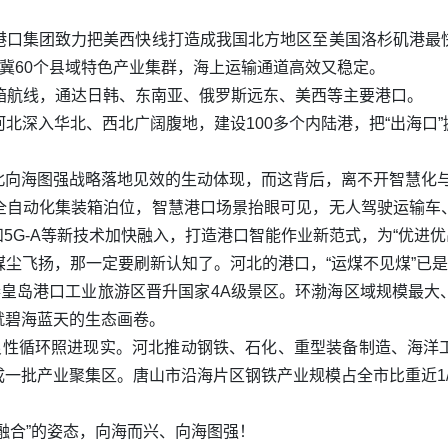
港口集团致力把美西快线打造成我国北方地区至美国洛杉矶港最
津冀60个县域特色产业集群，海上运输通道高效又稳定。
箱航线，通达日韩、东南亚、俄罗斯远东、美西等主要港口。
北深入华北、西北广阔腹地，建设100多个内陆港，把“出海口”
北向海图强战略落地见效的生动体现，而这背后，离不开智慧化
全自动化集装箱泊位，智慧港口场景抬眼可见，无人驾驶运输车
和5G-A等新技术加快融入，打造港口智能作业新范式，为“优进优
尘飞扬，那一定要刷新认知了。河北的港口，“运煤不见煤”已是
秦皇岛港口工业旅游区晋升国家4A级景区。环渤海区域规模最大
就碧海蓝天的生态画卷。
的良性循环照进现实。河北推动钢铁、石化、重型装备制造、海洋
一批产业聚集区。唐山市沿海片区钢铁产业规模占全市比重近1
融合”的姿态，向海而兴、向海图强！