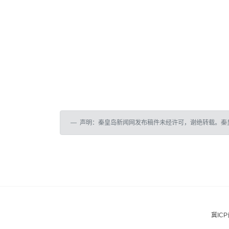
声明：秦皇岛新闻网发布稿件未经许可，谢绝转载。秦
冀ICP