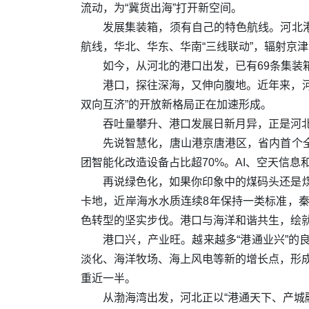
流动，为“冀货出海”打开新空间。
发展集装箱，须有自己的特色航线。河北
航线，华北、华东、华南“三线联动”，辐射京
如今，从河北的港口出发，已有69条集装
港口，探往深海，又伸向腹地。近年来，河
双向互济”的开放新格局正在加速形成。
吞吐量攀升、港口发展日新月异，正是河
先说智慧化，唐山港京唐港区，省内首个
团智能化改造设备占比超70%。AI、空天信息
再说绿色化，如果你印象中的煤码头还是煤
卡地，近岸海水水质连续8年保持一类标准，
色转型的坚实步伐。港口与海洋和谐共生，绘
港口兴，产业旺。越来越多“港通业兴”
淡化、海洋牧场、海上风电等新的增长点，形成
重近一半。
从渤海湾出发，河北正以“港通天下、产城