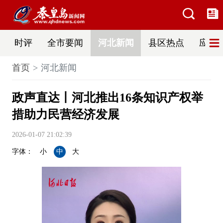
时评
全市要闻
河北新闻
县区热点
应急
首页
河北新闻
政声直达丨河北推出16条知识产权举
措助力民营经济发展
2026-01-07 21:02:39
字体：
小
中
大