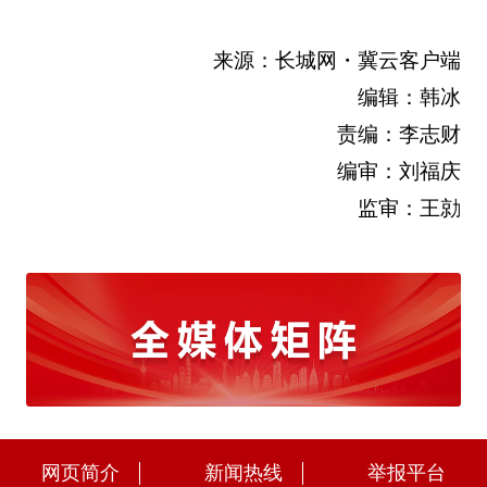
来源：长城网・冀云客户端
编辑：韩冰
责编：李志财
编审：刘福庆
监审：王勍
网页简介
新闻热线
举报平台