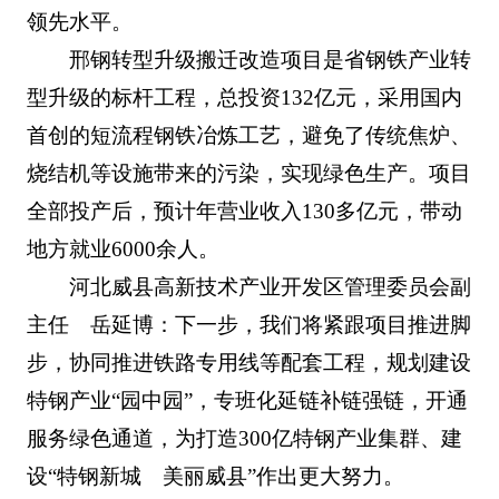
领先水平。
邢钢转型升级搬迁改造项目是省钢铁产业转
型升级的标杆工程，总投资132亿元，采用国内
首创的短流程钢铁冶炼工艺，避免了传统焦炉、
烧结机等设施带来的污染，实现绿色生产。项目
全部投产后，预计年营业收入130多亿元，带动
地方就业6000余人。
河北威县高新技术产业开发区管理委员会副
主任 岳延博：下一步，我们将紧跟项目推进脚
步，协同推进铁路专用线等配套工程，规划建设
特钢产业“园中园”，专班化延链补链强链，开通
服务绿色通道，为打造300亿特钢产业集群、建
设“特钢新城 美丽威县”作出更大努力。