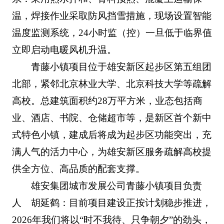
温，焊接作业采取防风挡雪措施，现场设置智能
温度监测系统，24小时监（控）一旦低于临界值
立即启动电暖风机升温。
青藤小镇项目位于雄安新区起步区第五组团
北部，紧邻北京林业大学、北京科技大学等疏解
高校。总建筑面积约28万平方米，业态包括商
业、酒店、书院、仓储超市等，是新区首个新中
式特色小镇，建成后将成为起步区功能突出，充
满人气的活力中心，为雄安新区服务疏解高校提
供全方位、高品质的配套支撑。
雄安集团城市发展公司青藤小镇项目负责
人 胡延鹤：目前项目建设正按计划稳步推进，
2026年我们将以“时不我待、只争朝夕”的劲头，