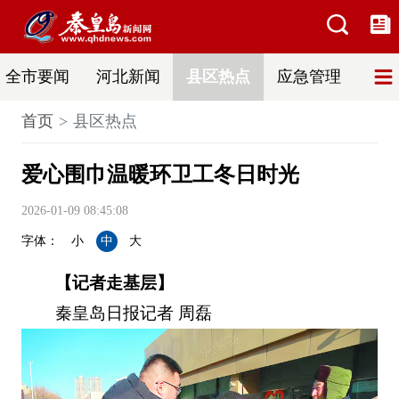
全市要闻
河北新闻
县区热点
应急管理
辟
首页
县区热点
爱心围巾温暖环卫工冬日时光
2026-01-09 08:45:08
字体：
小
中
大
【记者走基层】
秦皇岛日报记者 周磊