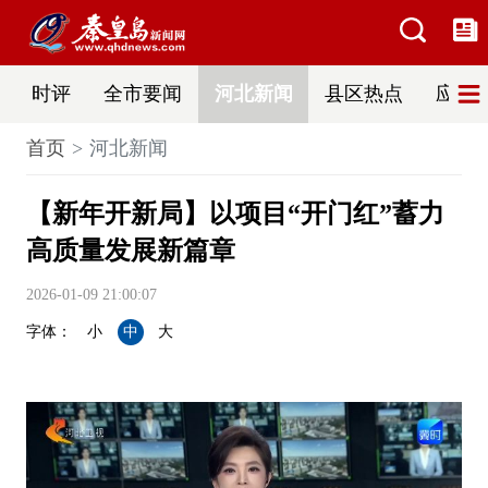
时评
全市要闻
河北新闻
县区热点
应急
首页
河北新闻
【新年开新局】以项目“开门红”蓄力
高质量发展新篇章
2026-01-09 21:00:07
字体：
小
中
大