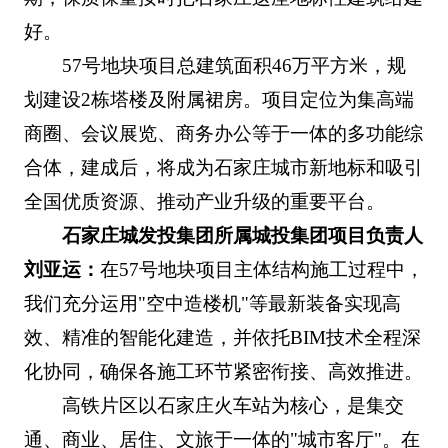
好。
57号地块项目总建筑面积46万平方米，规
划建设2栋塔楼及附属裙房。项目定位为集高端
商圈、会议展览、商务办公等于一体的多功能综
合体，建成后，将成为石家庄城市新地标和吸引
全国优质资源、推动产业升级的重要平台。
石家庄城发投集团所属城投集团项目负责人
刘亚运：
在57号地块项目主体结构施工过程中，
我们充分运用"空中造楼机"等最新装备实现高
效、精准的智能化建造，并依托BIM技术全程深
化协同，确保各施工环节紧密衔接、高效推进。
高铁片区以石家庄火车站为核心，是集交
通、商业、居住、文旅于一体的"城市客厅"。在