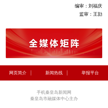
编审：刘福庆
监审：王勍
网页简介
新闻热线
举报平台
手机秦皇岛新闻网
秦皇岛市融媒体中心主办