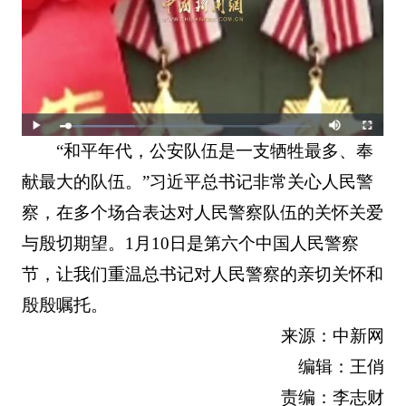
“和平年代，公安队伍是一支牺牲最多、奉
献最大的队伍。”习近平总书记非常关心人民警
察，在多个场合表达对人民警察队伍的关怀关爱
与殷切期望。1月10日是第六个中国人民警察
节，让我们重温总书记对人民警察的亲切关怀和
殷殷嘱托。
来源：中新网
编辑：王俏
责编：李志财