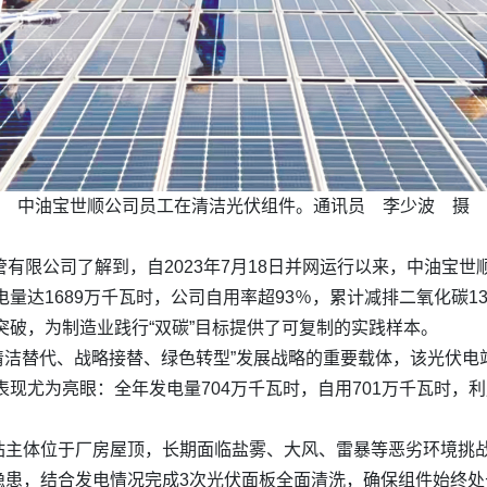
中油宝世顺公司员工在清洁光伏组件。通讯员 李少波 摄
有限公司了解到，自2023年7月18日并网运行以来，中油宝世
量达1689万千瓦时，公司自用率超93％，累计减排二氧化碳13
型突破，为制造业践行“双碳”目标提供了可复制的实践样本。
“清洁替代、战略接替、绿色转型”发展战略的重要载体，该光伏
表现尤为亮眼：全年发电量704万千瓦时，自用701万千瓦时，
站主体位于厂房屋顶，长期面临盐雾、大风、雷暴等恶劣环境挑
隐患，结合发电情况完成3次光伏面板全面清洗，确保组件始终