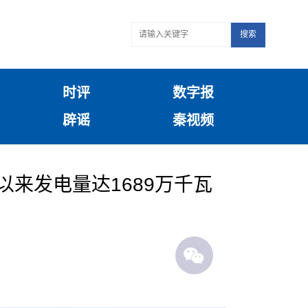
搜索
时评
数字报
辟谣
秦视频
以来发电量达1689万千瓦