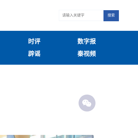
搜索
时评
数字报
辟谣
秦视频