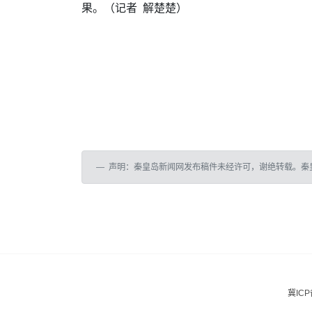
果。
（记者 解楚楚）
声明：秦皇岛新闻网发布稿件未经许可，谢绝转载。秦
冀ICP