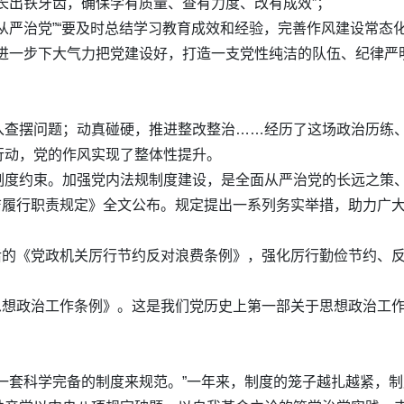
长出铁牙齿，确保学有质量、查有力度、改有成效”；
从严治党”“要及时总结学习教育成效和经验，完善作风建设常态化
，进一步下大气力把党建设好，打造一支党性纯洁的队伍、纪律严
入查摆问题；动真碰硬，推进整改整治……经历了这场政治历练
行动，党的作风实现了整体性提升。
制度约束。加强党内法规制度建设，是全面从严治党的长远之策
廉洁履行职责规定》全文公布。规定提出一系列务实举措，助力广
订后的《党政机关厉行节约反对浪费条例》，强化厉行勤俭节约、
党思想政治工作条例》。这是我们党历史上第一部关于思想政治工
一套科学完备的制度来规范。”一年来，制度的笼子越扎越紧，