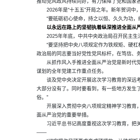
推动党风政风持续向好，有力保障了党和国家
2026年是“十五五”开局之年。新年贺
“要砥砺初心使命，持之以恒、久久为功，
以永远在路上的坚韧执着纵深推进全面从
2025年年底，中共中央政治局召开民主
“要坚持把中央八项规定作为铁规矩、硬杠
政治局的同志要当好党性党风标杆，在笃信、务
从抓作风入手推进全面从严治党是新时代党
谋划的全年党建工作重点任务。
谈及党中央决定开展这次学习教育的深远
大部分没有了。同时要看到，有一些地方发生
俗。”
开展深入贯彻中央八项规定精神学习教育
面从严治党的重要举措。
习近平总书记高度重视这次学习教育，把
——