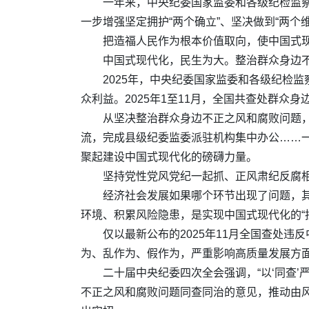
一年来，中央纪委国家监委和各级纪检监
一步增强坚定拥护“两个确立”、坚决做到“两
把造福人民作为根本价值取向，使中国式
中国式现代化，民生为大。整治群众身边
2025年，中央纪委国家监委和各级纪检
众利益。2025年1至11月，全国共查处群众身
从坚决整治群众身边不正之风和腐败问题，
流，完成县级纪委监委派驻机构集中办公……
聚起建设中国式现代化的磅礴力量。
坚持党性党风党纪一起抓、正风肃纪反腐
经济社会发展如果哪个环节出现了问题，
环境、积累风险隐患，是实现中国式现代化的“拦
仅以最新公布的2025年11月全国查处
为、乱作为、假作为，严重影响高质量发展方面
二十届中央纪委四次全会强调，“以‘同查’严
不正之风和腐败问题同查同治的意见，推动由