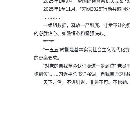
2025年1至9月，全国纪检监察机关立案78
2025年1至11月，“天网2025”行动共追回
…………
一组组数据，释放一严到底、寸步不让的
的必胜信心、如磐恒心和坚强决心。
******
“十五五”时期是基本实现社会主义现代化
的更高要求。
“对党的自我革命认识要进一步到位”“党员
步到位”……习近平总书记强调，自我革命这根
天下之治，不进则退，非进不可。不松劲