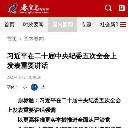
首页
时政要闻
国内要闻
专题
社会新闻
首页
国内要闻
习近平在二十届中央纪委五次全会上
发表重要讲话
2026-01-12 18:48:20
字体：
小
中
大
原标题：习近平在二十届中央纪委五次全会
上发表重要讲话强调
以更高标准更实举措推进全面从严治党