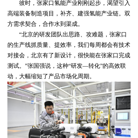
彼时，张家口氢能产业刚刚起步，渴望引入
高端装备制造项目，补齐、建强氢能产业链。双
方需求契合，合作水到渠成。
“北京的研发团队出思路、攻难题，张家口
的生产线抓质量、提效率，我们每周都会有技术
对接会，北京有了新设计，很快能在张家口完成
测试。”张国强说，这种“研发—转化”的高效联
动，大幅缩短了产品市场化周期。