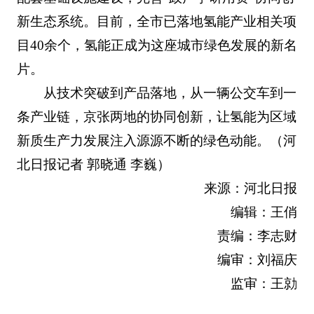
新生态系统。目前，全市已落地氢能产业相关项
目40余个，氢能正成为这座城市绿色发展的新名
片。
从技术突破到产品落地，从一辆公交车到一
条产业链，京张两地的协同创新，让氢能为区域
新质生产力发展注入源源不断的绿色动能。（河
北日报记者 郭晓通 李巍）
来源：河北日报
编辑：王俏
责编：李志财
编审：刘福庆
监审：王勍