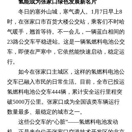
氢能成为张家口绿色发展新名片
冬日的塞外山城，寒气袭人。1月7日早上8
时，在张家口市百货大楼公交站，乘客们不时哈
气暖手，翘首等待。不一会儿，一辆蓝白相间的
23路公交车平稳进站。这是一辆氢燃料电池公交
车，即便在严寒中，它依然能快速启动，稳定运
行。
如今在张家口主城区，这样的氢燃料电池公
交车已融入市民的日常生活。目前，全市已投运
氢燃料电池公交车444辆，累计安全运行里程突
破5000万公里。张家口成为全国该类车辆运行
数量最多、最稳定的城市之一。
这些公交车的“心脏”——氢燃料电池发动
机，正是来自位于张家口空港技术开发区的北京