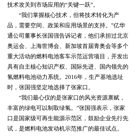
技术攻关到市场应用的“关键一跃”。
“我们掌握核心技术，但将技术转化为产
品，需要空间、政策和应用场景的支持。”亿华
通公司董事长张国强告诉记者，他们承担过北京
奥运会、上海世博会、新加坡首届青奥会等多个
重大活动的燃料电池客车示范运营项目，开发出
具有自主核心知识产权、国际先进、国内领先的
氢燃料电池动力系统。2016年，生产基地选址
时，张国强坚定地选择了张家口。
“我们最心仪的是张家口的风光资源禀赋，
丰富的绿电可以制取绿氢。”张国强表示，张家
口是国家级可再生能源示范区，鼓励企业先行先
试，是燃料电池发动机示范推广的最佳试点。