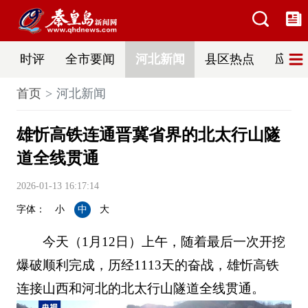
时评
全市要闻
河北新闻
县区热点
应急
首页
河北新闻
雄忻高铁连通晋冀省界的北太行山隧
道全线贯通
2026-01-13 16:17:14
字体：
小
中
大
今天（1月12日）上午，随着最后一次开挖
爆破顺利完成，历经1113天的奋战，雄忻高铁
连接山西和河北的北太行山隧道全线贯通。