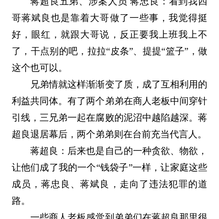
蒋超良五弟、涉案人员 蒋忠良：看到我四
哥蒋斌良也是靠着大哥做了一些事，我觉得挺
好，眼红，就跟大哥说，反正要我上班我上不
了，干点别的吧，拉拉“皮条”、提提“篮子”，做
这个也可以。
兄弟情就这样渐渐变了质，成了互相利用的
利益共同体。有了两个弟弟在商人老板中间穿针
引线，三兄弟一起在腐败的泥沼中越陷越深。蒋
超良退居幕后，两个弟弟则在台前充当代言人。
蒋超良：后来也是自己的一种贪欲、物欲，
让他们成了我的一个“钱袋子”一样，让家庭这些
成员，蒋忠良、蒋斌良，走向了违法犯罪的道
路。
一些商人老板感觉到弟弟们在蒋超良那里很