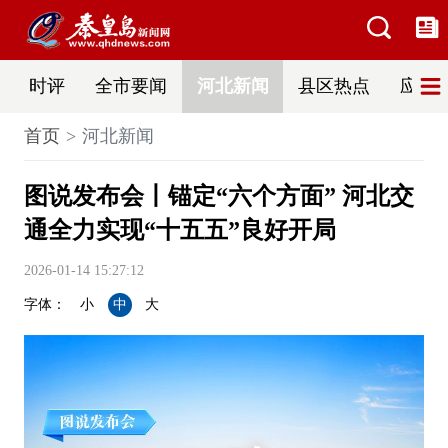
时评
全市要闻
河北新闻
县区热点
应急
首页
河北新闻
图说发布会丨锚定“六个方面” 河北交
通全力实现“十五五”良好开局
2026-01-14 15:27:12
字体：
小
中
大