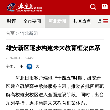
时评
全市要闻
河北新闻
县区热点
应急
首页
河北新闻
雄安新区逐步构建未来教育框架体系
2026-01-15 18:44:25
字体：
小
中
大
河北日报客户端讯 “十四五”时期，雄安新
区建立疏解高校承接服务专班，推动首批四所疏
解高校雄安校区进入全面建设阶段。同时，出台
系列举措，逐步构建未来教育框架体系。