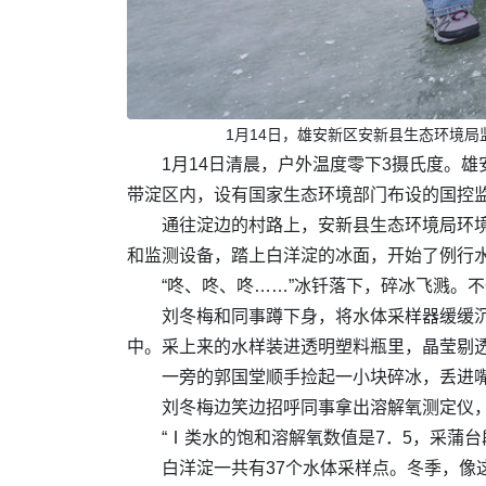
1月14日，雄安新区安新县生态环境
1月14日清晨，户外温度零下3摄氏度。
带淀区内，设有国家生态环境部门布设的国控
通往淀边的村路上，安新县生态环境局环
和监测设备，踏上白洋淀的冰面，开始了例行
“咚、咚、咚……”冰钎落下，碎冰飞溅。
刘冬梅和同事蹲下身，将水体采样器缓缓沉
中。采上来的水样装进透明塑料瓶里，晶莹剔
一旁的郭国堂顺手捡起一小块碎冰，丢进嘴
刘冬梅边笑边招呼同事拿出溶解氧测定仪，
“Ⅰ类水的饱和溶解氧数值是7．5，采蒲台
白洋淀一共有37个水体采样点。冬季，像