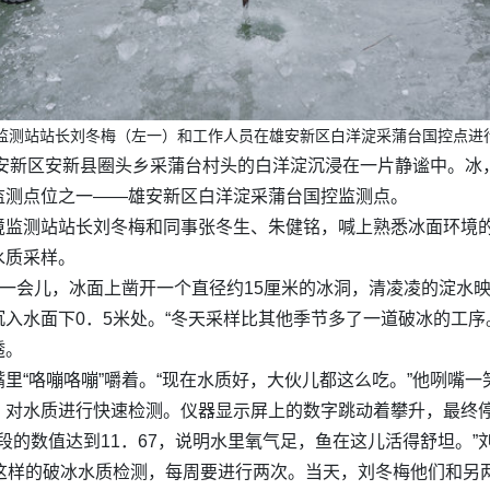
局监测站站长刘冬梅（左一）和工作人员在雄安新区白洋淀采蒲台国控点进行
雄安新区安新县圈头乡采蒲台村头的白洋淀沉浸在一片静谧中。
监测点位之一——雄安新区白洋淀采蒲台国控监测点。
境监测站站长刘冬梅和同事张冬生、朱健铭，喊上熟悉冰面环境
水质采样。
不一会儿，冰面上凿开一个直径约15厘米的冰洞，清凌凌的淀水
入水面下0．5米处。“冬天采样比其他季节多了一道破冰的工序
透。
里“咯嘣咯嘣”嚼着。“现在水质好，大伙儿都这么吃。”他咧嘴一
对水质进行快速检测。仪器显示屏上的数字跳动着攀升，最终停在“
段的数值达到11．67，说明水里氧气足，鱼在这儿活得舒坦。”
这样的破冰水质检测，每周要进行两次。当天，刘冬梅他们和另