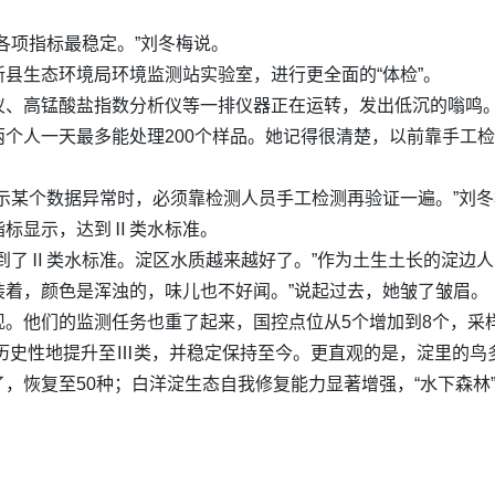
各项指标最稳定。”刘冬梅说。
县生态环境局环境监测站实验室，进行更全面的“体检”。
、高锰酸盐指数分析仪等一排仪器正在运转，发出低沉的嗡鸣。“
个人一天最多能处理200个样品。她记得很清楚，以前靠手工检
示某个数据异常时，必须靠检测人员手工检测再验证一遍。”刘
指标显示，达到Ⅱ类水标准。
到了Ⅱ类水标准。淀区水质越来越好了。”作为土生土长的淀边人，
装着，颜色是浑浊的，味儿也不好闻。”说起过去，她皱了皱眉。
现。他们的监测任务也重了起来，国控点位从5个增加到8个，采
质历史性地提升至Ⅲ类，并稳定保持至今。更直观的是，淀里的鸟
，恢复至50种；白洋淀生态自我修复能力显著增强，“水下森林