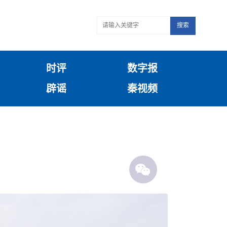
搜索
时评
数字报
辟谣
秦视频