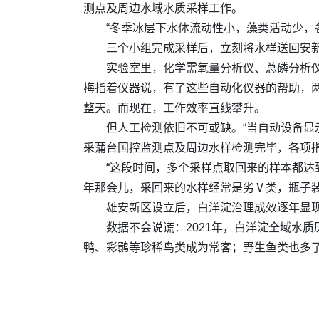
测点及周边水域水质采样工作。
“冬季冰层下水体流动性小，藻类活动少，
三个小组完成采样后，立刻将水样送回安新
实验室里，化学需氧量分析仪、总磷分析仪
梅指着仪器说，有了这些自动化仪器的帮助，两
整天。而现在，工作效率直线攀升。
但人工检测依旧不可或缺。“当自动设备显
采蒲台国控监测点及周边水样检测完毕，各项
“这段时间，多个采样点取回来的样本都达
年那会儿，采回来的水样经常是劣Ⅴ类，瓶子
雄安新区设立后，白洋淀治理成效逐年显
数据不会说谎：2021年，白洋淀全域水
鸭、彩鹮等珍稀鸟类成为常客；野生鱼类也多了