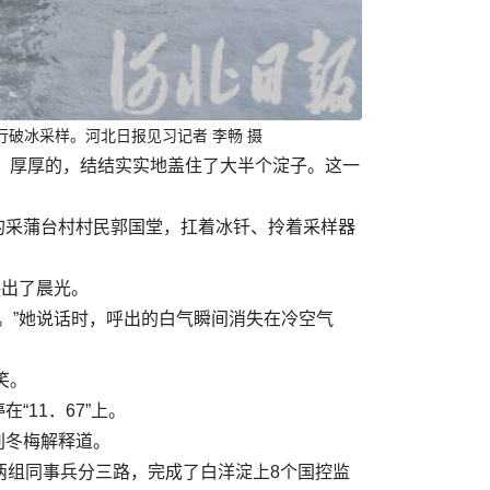
破冰采样。河北日报见习记者 李畅 摄
冰，厚厚的，结结实实地盖住了大半个淀子。这一
的采蒲台村村民郭国堂，扛着冰钎、拎着采样器
映出了晨光。
。”她说话时，呼出的白气瞬间消失在冷空气
笑。
11．67”上。
刘冬梅解释道。
两组同事兵分三路，完成了白洋淀上8个国控监