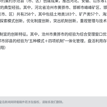
节约集约示范县（市、区）创建成果，推出河北、安徽、山东等1
新”的典型经验。其中，河北省沧州市黄骅市、邯郸市峰峰矿区、
、区）共有258个，其中包括土地类183个、矿产类57个、海洋类
极探索模式创新，优化制度创新，突出机制创新，重视管理与技
地制宜的创新特征。其中，沧州市黄骅市的经验为综合受理窗口
市邱县的经验为“五种模式＋四项机制”一体化管理，盘活利用
天翔）
皇岛新闻网转载稿件若涉及版权，请联系我们删除。