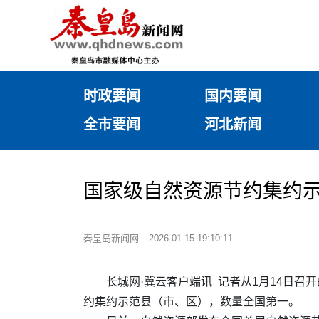
时政要闻
国内要闻
全市要闻
河北新闻
国家级自然资源节约集约
秦皇岛新闻网
2026-01-15 19:10:11
长城网·冀云客户端讯 记者从1月14日召
约集约示范县（市、区），数量全国第一。