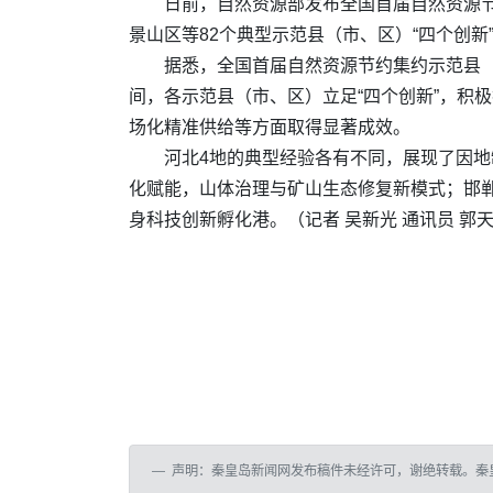
日前，自然资源部发布全国首届自然资源
景山区等82个典型示范县（市、区）“四个创
据悉，全国首届自然资源节约集约示范县（市
间，各示范县（市、区）立足“四个创新”，积
场化精准供给等方面取得显著成效。
河北4地的典型经验各有不同，展现了因
化赋能，山体治理与矿山生态修复新模式；邯郸
身科技创新孵化港。
（记者 吴新光 通讯员 郭
声明：秦皇岛新闻网发布稿件未经许可，谢绝转载。秦