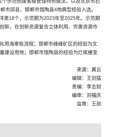
1个示范创建省级管理特色做法，以及北京市石
邯郸市邱县、邯郸市馆陶县4地典型经验入选。
18个，示范期为2023年至2025年。示范期
术创新，在创新资源复合立体利用、完善资源市
优化用海审批流程；邯郸市峰峰矿区的经验为文
存量建设用地；邯郸市馆陶县的经验为烂尾楼变
来源：冀云
编辑：王剑猛
责编：李志财
编审：刘福庆
监审：王勍