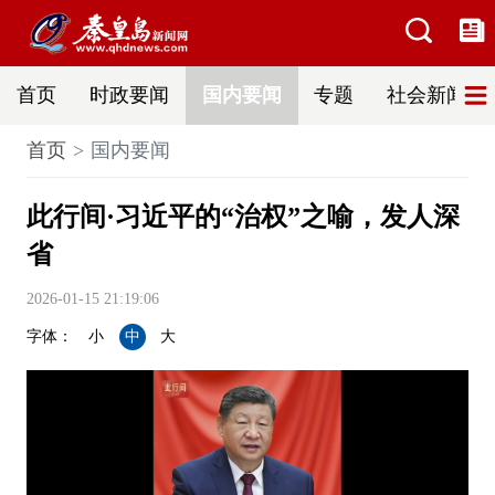
首页
时政要闻
国内要闻
专题
社会新闻
首页
国内要闻
此行间·习近平的“治权”之喻，发人深
省
2026-01-15 21:19:06
字体：
小
中
大