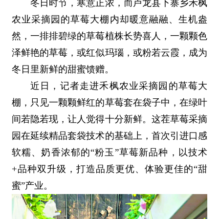
冬日时节，寒意正浓，而卢龙县下寨乡禾枫
农业采摘园的草莓大棚内却暖意融融、生机盎
然，一排排碧绿的草莓植株长势喜人，一颗颗色
泽鲜艳的草莓，或红似玛瑙，或粉若云霞，成为
冬日里新鲜的甜蜜馈赠。
近日，记者走进禾枫农业采摘园的草莓大
棚，只见一颗颗鲜红的草莓套在袋子中，在绿叶
间若隐若现，让人觉得十分新鲜。这茬草莓采摘
园在延续精品套袋技术的基础上，首次引进口感
软糯、奶香浓郁的“粉玉”草莓新品种，以技术
+品种双升级，打造品质更优、体验更佳的“甜
蜜”产业。