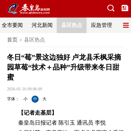
全市要闻
河北新闻
县区热点
应急管理
辟
首页
县区热点
冬日“莓”景这边独好 卢龙县禾枫采摘
园草莓“技术＋品种”升级带来冬日甜
蜜
2026-01-16 09:06:09
字体：
小
中
大
【记者走基层】
秦皇岛日报记者 陈引玉 通讯员 李悦